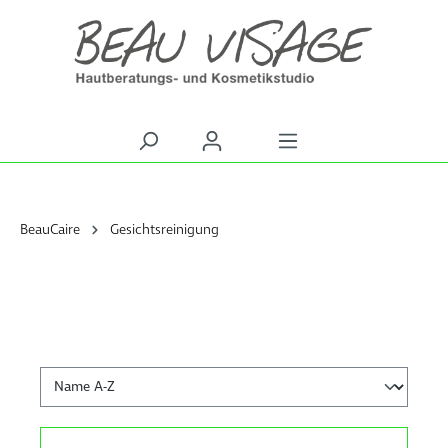
alt springen
BeauCaire
Gesichtsreinigung