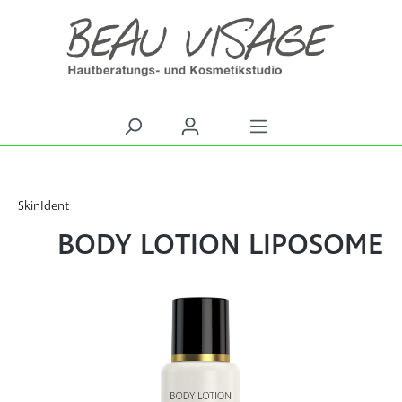
alt springen
SkinIdent
BODY LOTION LIPOSOME